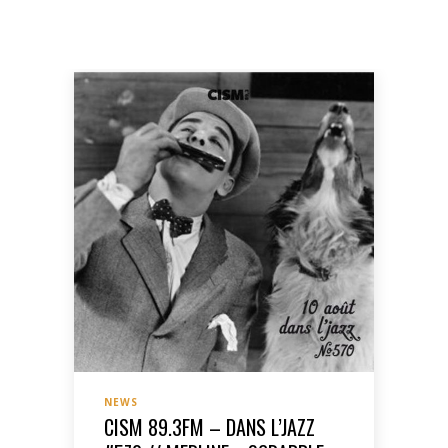
NEWS
CISM 89.3FM – DANS L’JAZZ