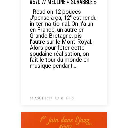
#570 // MEDLINE « SCRABBLE »
Read on 12 pouces
J'pense à ça, 12" est rendu
in-ter-na-tio-nal. On n'a un
en France, un autre en
Grande Bretagne, pis
l'autre sur le Mont-Royal.
Alors pour fêter cette
soudaine réalisation, on
fait le tour du monde en
musique pendant...
READ MORE
11 AOÛT 2017
0
0