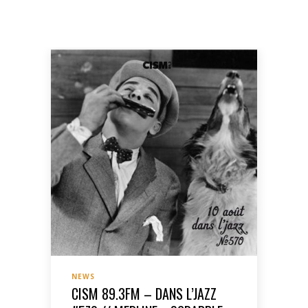
NEWS
CISM 89.3FM – DANS L’JAZZ