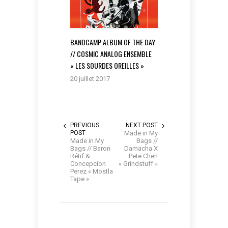
BANDCAMP ALBUM OF THE DAY
// COSMIC ANALOG ENSEMBLE
« LES SOURDES OREILLES »
20 juillet 2017
PREVIOUS
NEXT POST
POST
Made in My
Made in My
Bags //
Bags // Baron
Damacha X
Rétif &
Pete Chen
Concepcion
« Grindstuff »
Perez « Mostla
Tape »