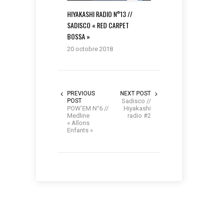
HIYAKASHI RADIO N°13 //
SADISCO « RED CARPET
BOSSA »
20 octobre 2018
PREVIOUS
NEXT POST
POST
Sadisco //
POW’EM N°6 //
Hiyakashi
Medline
radio #2
« Allons
Enfants »