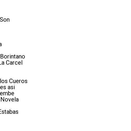
 Son
a
 Borintano
La Carcel
 los Cueros
es asi
 Bembe
 Novela
Estabas