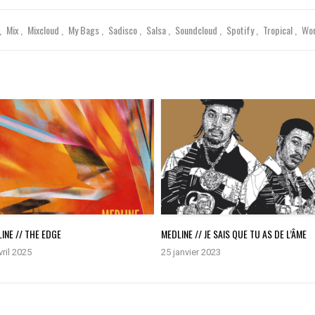
Mix
Mixcloud
My Bags
Sadisco
Salsa
Soundcloud
Spotify
Tropical
Wo
INE // THE EDGE
MEDLINE // JE SAIS QUE TU AS DE L’ÂME
vril 2025
25 janvier 2023