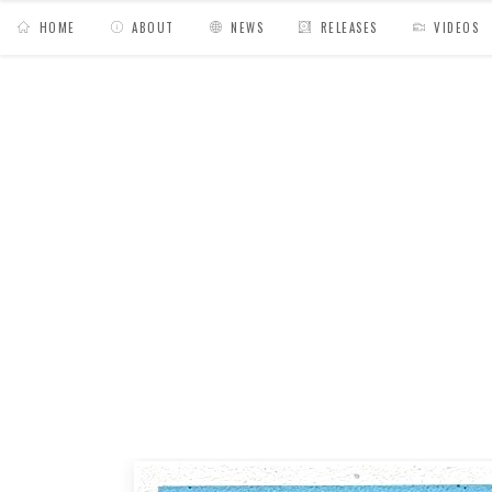
HOME
ABOUT
NEWS
RELEASES
VIDEOS
MY BAGS
/
Mixes
/
Hiyakashi radio N°8 // Sad