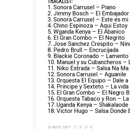
TRACKLIST:
1. Sonora Carrusel – Piano
2. Jimmy Bosch – El Embajador
3. Sonora Carrusel – Este es mi
4. Chino Espinoza – Aqui Estoy
5. Wganda Kenya – El Abanico
6. El Gran Combo – El Negrito
7. Jose Sanchez Crespito – Nin
8. Pedro Brull – Encrucijada
9. Blackie Coronado – Lamento
10. Manuel y su Cubancheros – 
11. Niko Estrada – Salsa Na Ma
12. Sonora Carrusel – Aguanile
13. Orquesta El Equipo – Dale a
14. Principe y Sexteto – La vida 
15. El Gran Combo – El Negro
16. Orquesta Tabaco y Ron – La
17. Uganda Kenya – Shakalaode
18. Victor Hugo – Salsa Donde 
25 AOÛT 2017
0
0