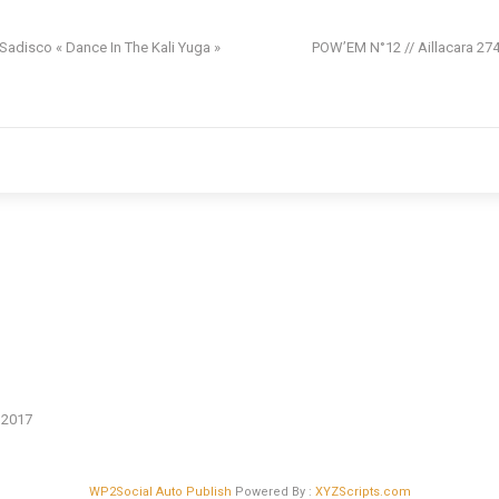
 Sadisco « Dance In The Kali Yuga »
POW’EM N°12 // Aillacara 27
n 2017
WP2Social Auto Publish
Powered By :
XYZScripts.com