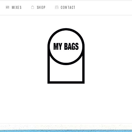
MIXES
SHOP
CONTACT
isco « Tropicartel »