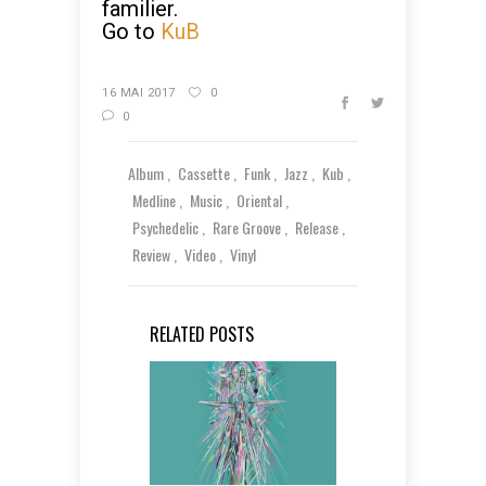
familier.
Go to
KuB
16 MAI 2017
0
0
Album
Cassette
Funk
Jazz
Kub
Medline
Music
Oriental
Psychedelic
Rare Groove
Release
Review
Video
Vinyl
RELATED POSTS