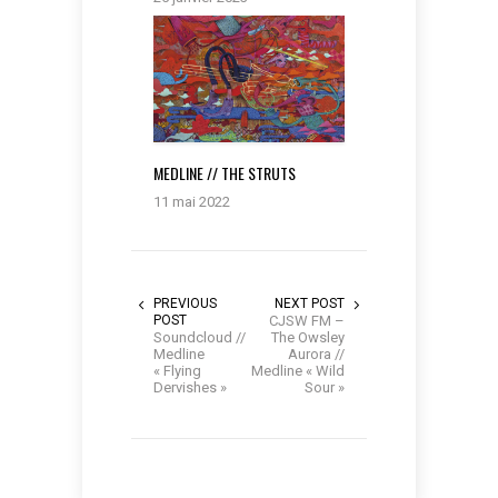
MEDLINE // THE STRUTS
11 mai 2022
PREVIOUS
NEXT POST
POST
CJSW FM –
Soundcloud //
The Owsley
Medline
Aurora //
« Flying
Medline « Wild
Dervishes »
Sour »